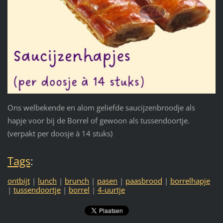
Ons welbekende en alom geliefde saucijzenbroodje als
hapje voor bij de Borrel of gewoon als tussendoortje.
(verpakt per doosje à 14 stuks)
Tags
:
ontbijt
|
lunch
|
brunch
|
pasen
|
paasbrood
|
borrelhapje
|
tussendoortje
|
borrel
|
4-uurtje