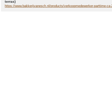
terras)
https://www.bakkerijvanesch.nl/products/verkoopmedewerker-parttime-ca-