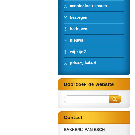
aanbieding / sparen
bezorgen
bedrijven
nieuws
wij zijn?
privacy beleid
Doorzoek de website
Contact
BAKKERIJ VAN ESCH