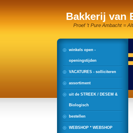
Bakkerij van
Proef 't Pure Ambacht = Al
winkels open -
openingstijden
VACATURES - solliciteren
assortiment
uit de STREEK / DESEM &
Biologisch
bestellen
WEBSHOP * WEBSHOP