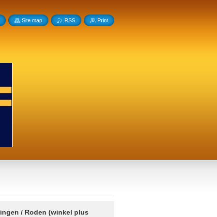
Site map
RSS
Print
ingen / Roden (winkel plus