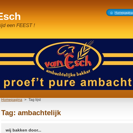
 Esch
Homepagina
tijd een FEEST !
Homepagina
>
Tag lijst
Tag: ambachtelijk
wij bakken door...