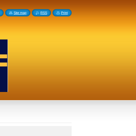
Site map
RSS
Print