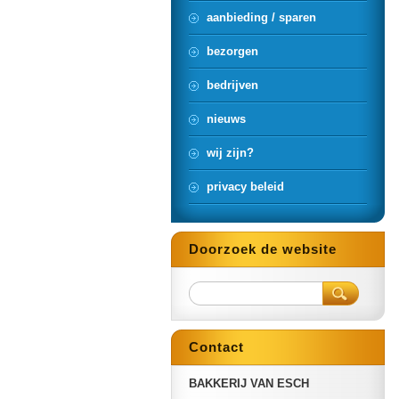
aanbieding / sparen
bezorgen
bedrijven
nieuws
wij zijn?
privacy beleid
Doorzoek de website
Contact
BAKKERIJ VAN ESCH