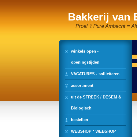
Bakkerij van
Proef 't Pure Ambacht = Al
winkels open -
openingstijden
VACATURES - solliciteren
assortiment
uit de STREEK / DESEM &
Biologisch
bestellen
WEBSHOP * WEBSHOP