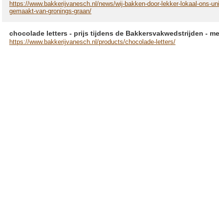
https://www.bakkerijvanesch.nl/news/wij-bakken-door-lekker-lokaal-ons-un
gemaakt-van-gronings-graan/
chocolade letters - prijs tijdens de Bakkersvakwedstrijden - m
https://www.bakkerijvanesch.nl/products/chocolade-letters/