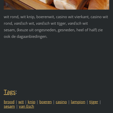
wit rond, wit knip, boerenwit, casino wit vierkant, casino wit
rond,
vanEsch
wit,
vanEsch
wit tijger,
vanEsch
wit
sesam, (keuze uit ongesneden, gesneden, heel of half) zie
ook de dagaanbiedingen.
Tags
:
brood
|
wit
|
knip
|
boeren
|
casino
|
lampion
|
tijger
|
sesam
|
van Esch