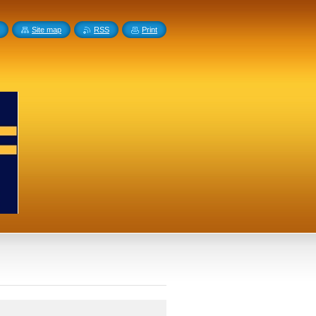
Site map
RSS
Print