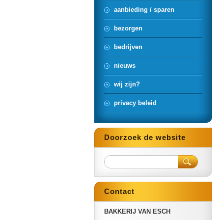
aanbieding / sparen
bezorgen
bedrijven
nieuws
wij zijn?
privacy beleid
Doorzoek de website
Contact
BAKKERIJ VAN ESCH