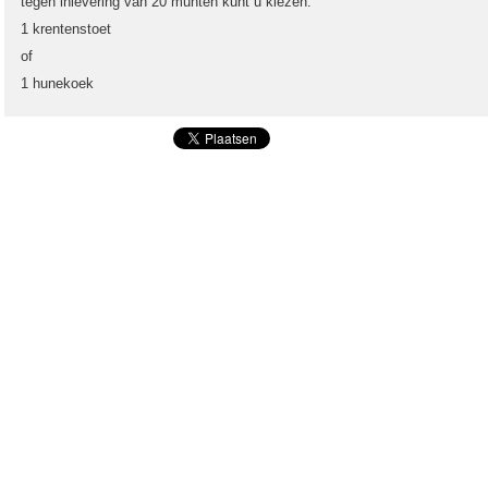
tegen inlevering van 20 munten kunt u kiezen:
1 krentenstoet
of
1 hunekoek