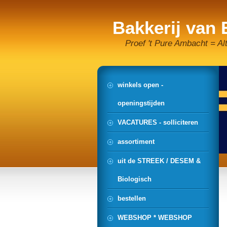
Bakkerij van
Proef 't Pure Ambacht = Al
winkels open -
openingstijden
VACATURES - solliciteren
assortiment
uit de STREEK / DESEM &
Biologisch
bestellen
WEBSHOP * WEBSHOP