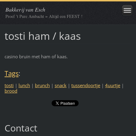
Bakkerij van Esch
Proef 't Pure Ambacht = Altijd een FEEST !
tosti ham / kaas
casino bruin met ham of kaas.
Tags
:
tosti
|
lunch
|
brunch
|
snack
|
tussendoortje
|
4uurtje
|
brood
Contact