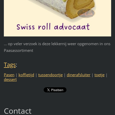
... op veler verzoek is deze lekkernij weer opgenomen in ons
Paasassortiment
Tags
:
Pasen
|
koffietijd
|
tussendoortje
|
dinerafsluiter
|
toetje
|
dessert
Contact