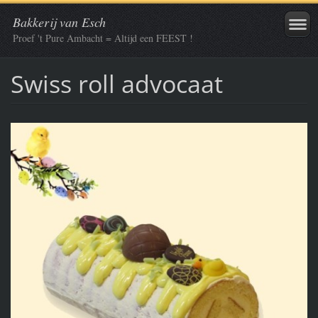
Bakkerij van Esch
Proef 't Pure Ambacht = Altijd een FEEST !
Swiss roll advocaat