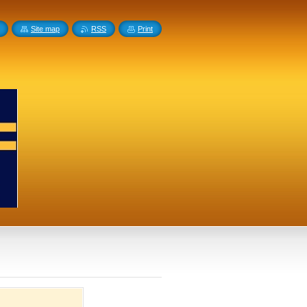
Site map
RSS
Print