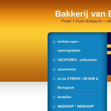
Bakkerij van
Proef 't Pure Ambacht = Al
winkels open -
openingstijden
VACATURES - solliciteren
assortiment
uit de STREEK / DESEM &
Biologisch
bestellen
WEBSHOP * WEBSHOP