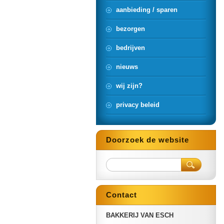
aanbieding / sparen
bezorgen
bedrijven
nieuws
wij zijn?
privacy beleid
Doorzoek de website
Contact
BAKKERIJ VAN ESCH