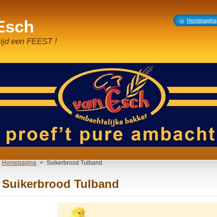
 Esch
Homepagina
tijd een FEEST !
Homepagina
>
Suikerbrood Tulband
Suikerbrood Tulband