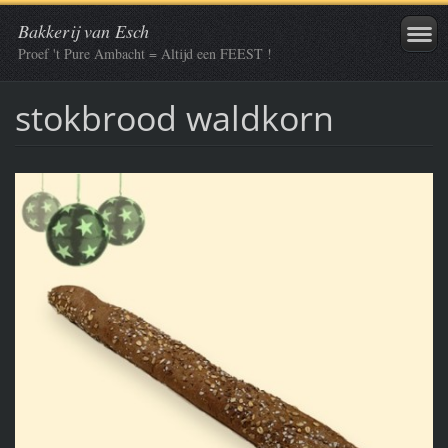
Bakkerij van Esch
Proef 't Pure Ambacht = Altijd een FEEST !
stokbrood waldkorn