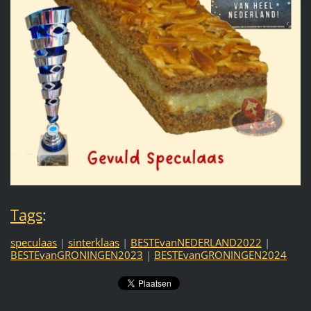
Tags
:
speculaas
|
sinterklaas
|
BESTEvanNEDERLAND2022
|
BESTEvanGRONINGEN2023
|
BESTEvanGRONINGEN2024