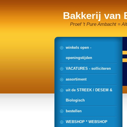
Bakkerij van
Proef 't Pure Ambacht = Al
winkels open -
openingstijden
VACATURES - solliciteren
assortiment
uit de STREEK / DESEM &
Biologisch
bestellen
WEBSHOP * WEBSHOP