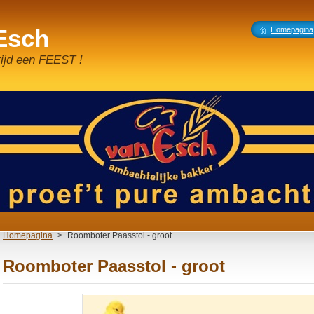
 Esch
Homepagina
tijd een FEEST !
Homepagina
>
Roomboter Paasstol - groot
Roomboter Paasstol - groot