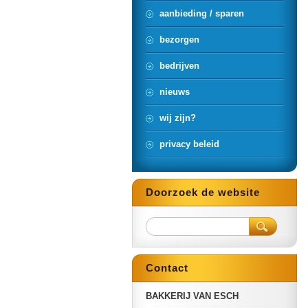
aanbieding / sparen
bezorgen
bedrijven
nieuws
wij zijn?
privacy beleid
Doorzoek de website
Contact
BAKKERIJ VAN ESCH