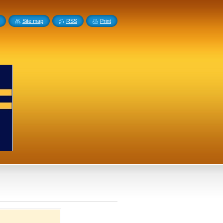
Site map
RSS
Print