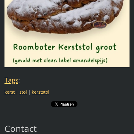
Tags
:
kerst
|
stol
|
kerststol
Contact