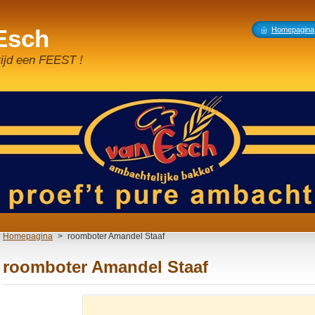
 Esch
Homepagina
tijd een FEEST !
Homepagina
>
roomboter Amandel Staaf
roomboter Amandel Staaf