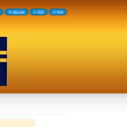
Site map
RSS
Print