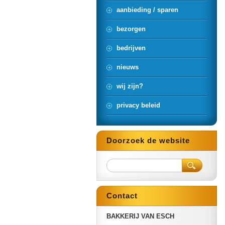
aanbieding / sparen
bezorgen
bedrijven
nieuws
wij zijn?
privacy beleid
Doorzoek de website
Contact
BAKKERIJ VAN ESCH