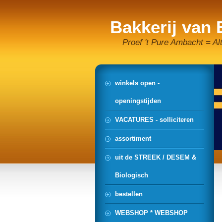
Bakkerij van
Proef 't Pure Ambacht = Al
winkels open -
openingstijden
VACATURES - solliciteren
assortiment
uit de STREEK / DESEM &
Biologisch
bestellen
WEBSHOP * WEBSHOP