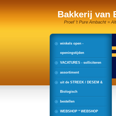
Bakkerij van
Proef 't Pure Ambacht = Al
winkels open -
openingstijden
VACATURES - solliciteren
assortiment
uit de STREEK / DESEM &
Biologisch
bestellen
WEBSHOP * WEBSHOP