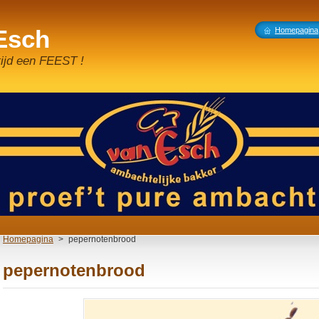
 Esch
Homepagina
tijd een FEEST !
Homepagina
>
pepernotenbrood
pepernotenbrood