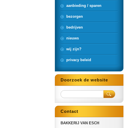
aanbieding / sparen
bezorgen
bedrijven
nieuws
wij zijn?
privacy beleid
Doorzoek de website
Contact
BAKKERIJ VAN ESCH