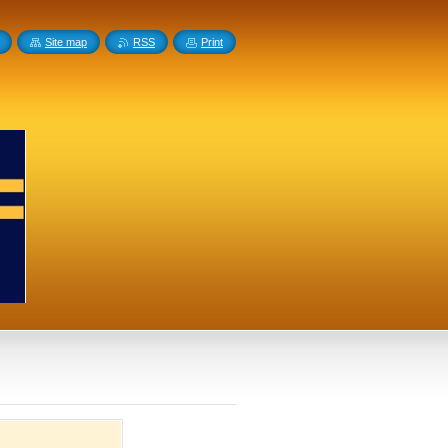
Site map
RSS
Print