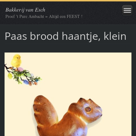
Bakkerij van Esch
Proef 't Pure Ambacht = Altijd een FEEST !
Paas brood haantje, klein