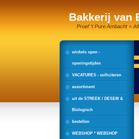
Bakkerij van
Proef 't Pure Ambacht = Al
winkels open -
openingstijden
VACATURES - solliciteren
assortiment
uit de STREEK / DESEM &
Biologisch
bestellen
WEBSHOP * WEBSHOP