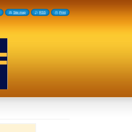
Site map
RSS
Print