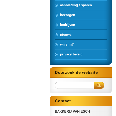
aanbieding / sparen
bezorgen
bedrijven
nieuws
wij zijn?
privacy beleid
Doorzoek de website
Contact
BAKKERIJ VAN ESCH