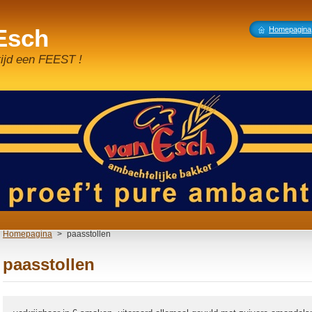
 Esch
Homepagina
tijd een FEEST !
Homepagina
>
paasstollen
paasstollen