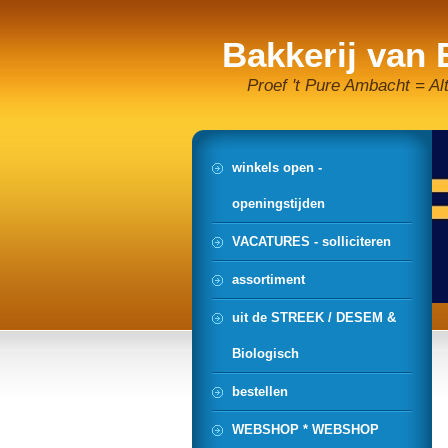
Bakkerij van
Proef 't Pure Ambacht = Al
winkels open -
openingstijden
VACATURES - solliciteren
assortiment
uit de STREEK / DESEM &
Biologisch
bestellen
WEBSHOP * WEBSHOP