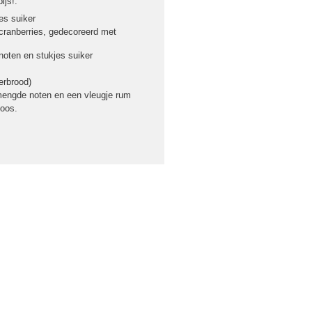
ijs!:
jes suiker
 cranberries, gedecoreerd met
noten en stukjes suiker
erbrood)
 gemengde noten en een vleugje rum
doos.