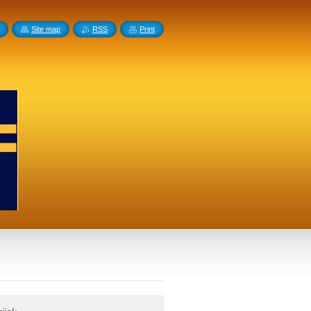
Site map
RSS
Print