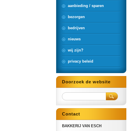
aanbieding / sparen
bezorgen
bedrijven
nieuws
wij zijn?
privacy beleid
Doorzoek de website
Contact
BAKKERIJ VAN ESCH