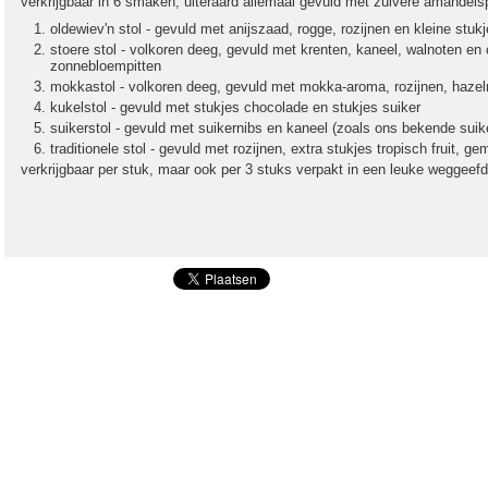
verkrijgbaar in 6 smaken, uiteraard allemaal gevuld met zuivere amandelsp
oldewiev'n stol - gevuld met anijszaad, rogge, rozijnen en kleine stuk
stoere stol - volkoren deeg, gevuld met krenten, kaneel, walnoten en
zonnebloempitten
mokkastol - volkoren deeg, gevuld met mokka-aroma, rozijnen, hazel
kukelstol - gevuld met stukjes chocolade en stukjes suiker
suikerstol - gevuld met suikernibs en kaneel (zoals ons bekende suik
traditionele stol - gevuld met rozijnen, extra stukjes tropisch fruit,
verkrijgbaar per stuk, maar ook per 3 stuks verpakt in een leuke weggeef