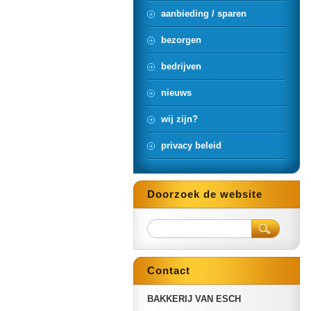
aanbieding / sparen
bezorgen
bedrijven
nieuws
wij zijn?
privacy beleid
Doorzoek de website
Contact
BAKKERIJ VAN ESCH