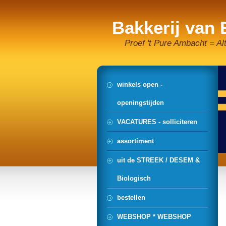
Bakkerij van
Proef 't Pure Ambacht = Al
winkels open -
openingstijden
VACATURES - solliciteren
assortiment
uit de STREEK / DESEM &
Biologisch
bestellen
WEBSHOP * WEBSHOP