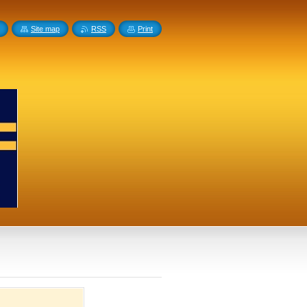
Site map
RSS
Print