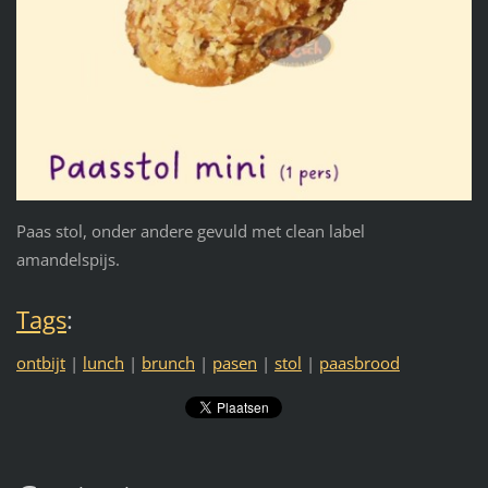
Paas stol, onder andere gevuld met clean label
amandelspijs.
Tags
:
ontbijt
|
lunch
|
brunch
|
pasen
|
stol
|
paasbrood