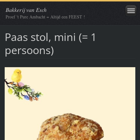
Bakkerij van Esch
Proef 't Pure Ambacht = Altijd een FEEST !
Paas stol, mini (= 1
persoons)