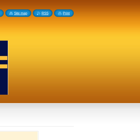
Site map
RSS
Print