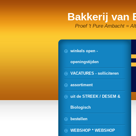
Bakkerij van
Proef 't Pure Ambacht = Al
winkels open -
openingstijden
VACATURES - solliciteren
assortiment
uit de STREEK / DESEM &
Biologisch
bestellen
WEBSHOP * WEBSHOP