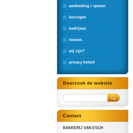
aanbieding / sparen
bezorgen
bedrijven
nieuws
wij zijn?
privacy beleid
Doorzoek de website
Contact
BAKKERIJ VAN ESCH