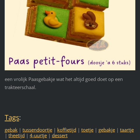
een vrolijk Paasgebakje wat het altijd goed doet op een
trakteerschaal.
Tags
:
gebak
|
tussendoortje
|
koffietijd
|
toetje
|
gebakje
|
taartje
|
theetijd
|
4-uurtje
|
dessert