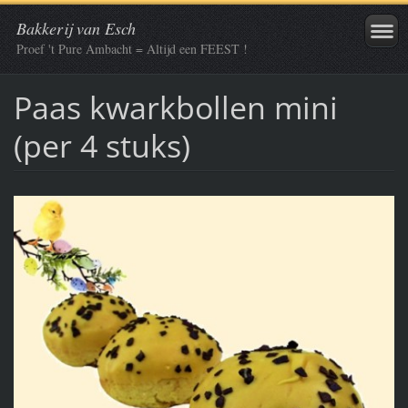
Bakkerij van Esch
Proef 't Pure Ambacht = Altijd een FEEST !
Paas kwarkbollen mini
(per 4 stuks)