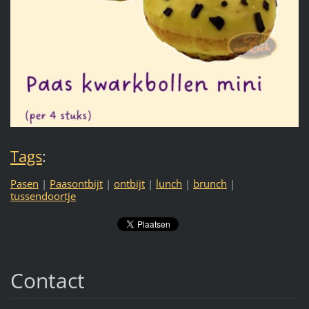
Tags
:
Pasen
|
Paasontbijt
|
ontbijt
|
lunch
|
brunch
|
tussendoortje
Contact