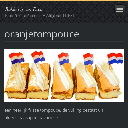
Bakkerij van Esch
Proef 't Pure Ambacht = Altijd een FEEST !
oranjetompouce
een heerlijk frisse tompouce, de vulling bestaat uit
bloedsinaasappelbavaroise