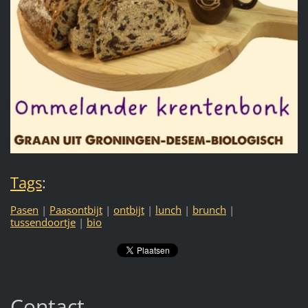
Tags
:
Pasen
|
Paasontbijt
|
ontbijt
|
lunch
|
brunch
|
tussendoortje
|
bio
Contact