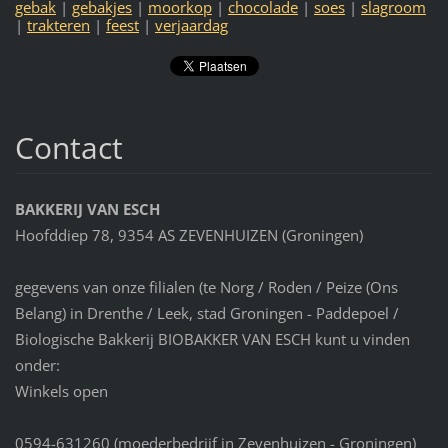
gebak
|
gebakjes
|
moorkop
|
chocolade
|
soes
|
slagroom
|
trakteren
|
feest
|
verjaardag
Contact
BAKKERIJ VAN ESCH
Hoofddiep 78, 9354 AS ZEVENHUIZEN (Groningen)
gegevens van onze filialen (te Norg / Roden / Peize (Ons
Belang) in Drenthe / Leek, stad Groningen - Paddepoel /
Biologische Bakkerij BIOBAKKER VAN ESCH kunt u vinden
onder:
Winkels open
0594-631260 (moederbedrijf in Zevenhuizen - Groningen)