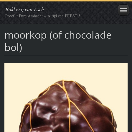
Bakkerij van Esch
Proef 't Pure Ambacht = Altijd een FEEST !
moorkop (of chocolade
bol)