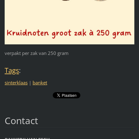
verpakt per zak van 250 gram
Tags
:
sinterklaas
|
banket
Contact