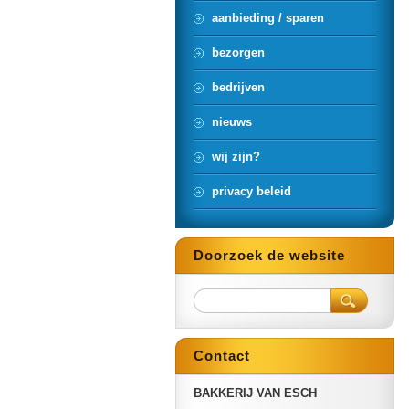
aanbieding / sparen
bezorgen
bedrijven
nieuws
wij zijn?
privacy beleid
Doorzoek de website
Contact
BAKKERIJ VAN ESCH