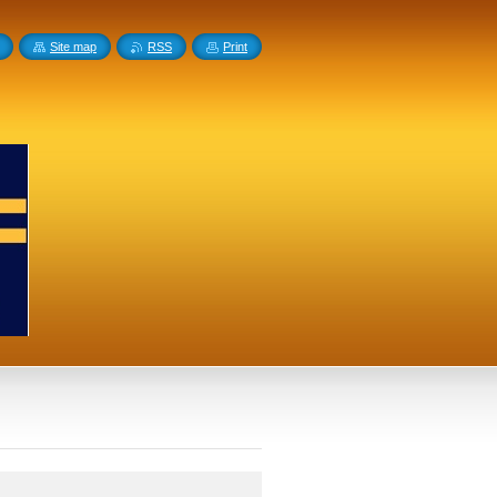
Site map
RSS
Print