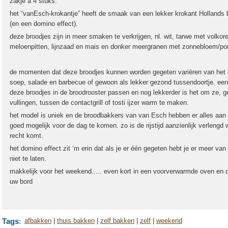
zakje à 4 stuks.
het “vanEsch-krokantje” heeft de smaak van een lekker krokant Hollands 
(en een domino effect).
deze broodjes zijn in meer smaken te verkrijgen, nl. wit, tarwe met volkor
meloenpitten, lijnzaad en mais en donker meergranen met zonnebloem/po
de momenten dat deze broodjes kunnen worden gegeten variëren van het ont
soep, salade en barbecue of gewoon als lekker gezond tussendoortje. een
deze broodjes in de broodrooster passen en nog lekkerder is het om ze, gev
vullingen, tussen de contactgrill of tosti ijzer warm te maken.
het model is uniek en de broodbakkers van van Esch hebben er alles aan
goed mogelijk voor de dag te komen. zo is de rijstijd aanzienlijk verlengd
recht komt.
het domino effect zit ‘m erin dat als je er één gegeten hebt je er meer van w
niet te laten.
makkelijk voor het weekend..... even kort in een voorverwarmde oven en 
uw bord
Tags
:
afbakken
|
thuis bakken
|
zelf bakken
|
zelf
|
weekend