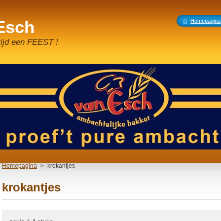
 Esch
Homepagina
tijd een FEEST !
Homepagina
>
krokantjes
krokantjes