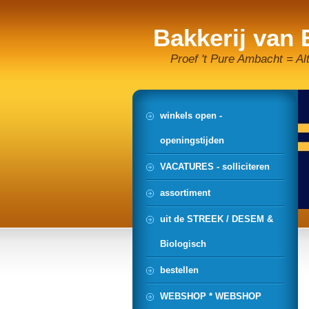
Bakkerij van
Proef 't Pure Ambacht = Al
winkels open -
openingstijden
VACATURES - solliciteren
assortiment
uit de STREEK / DESEM &
Biologisch
bestellen
WEBSHOP * WEBSHOP