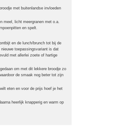
broodje met buitenlandse invloeden
en meel, licht meergranen met o.a.
mpoenpitten en spelt.
bijt en de lunch/brunch tot bij de
 nieuwe toepassingsvariant is dat
uld met allerlei zoete of hartige
 gedaan om met dit lekkere broodje zo
 waardoor de smaak nog beter tot zijn
ilt eten en voor de prijs hoef je het
daarna heerlijk knapperig en warm op