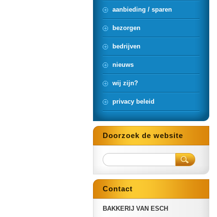
aanbieding / sparen
bezorgen
bedrijven
nieuws
wij zijn?
privacy beleid
Doorzoek de website
Contact
BAKKERIJ VAN ESCH