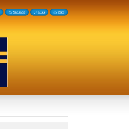
Site map
RSS
Print