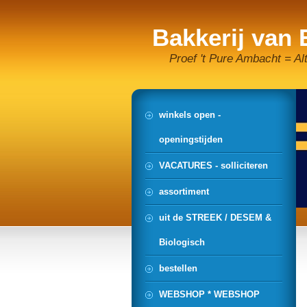
Bakkerij van
Proef 't Pure Ambacht = Al
winkels open -
openingstijden
VACATURES - solliciteren
assortiment
uit de STREEK / DESEM &
Biologisch
bestellen
WEBSHOP * WEBSHOP