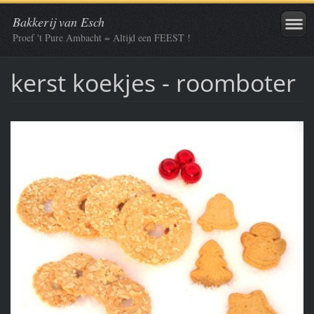
Bakkerij van Esch
Proef 't Pure Ambacht = Altijd een FEEST !
kerst koekjes - roomboter