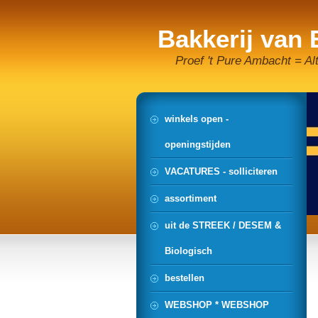
Bakkerij van
Proef 't Pure Ambacht = Al
winkels open -
openingstijden
VACATURES - solliciteren
assortiment
uit de STREEK / DESEM &
Biologisch
bestellen
WEBSHOP * WEBSHOP