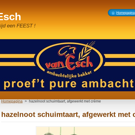
 Esch
Homepagina
tijd een FEEST !
Homepagina
>
hazelnoot schuimtaart, afgewerkt met crème
hazelnoot schuimtaart, afgewerkt met