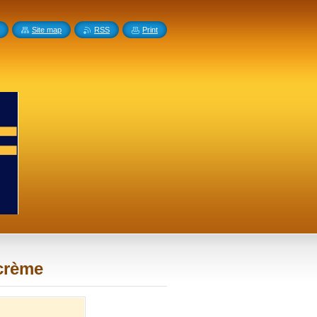
Site map
RSS
Print
 crème