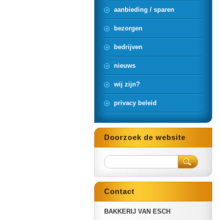
aanbieding / sparen
bezorgen
bedrijven
nieuws
wij zijn?
privacy beleid
Doorzoek de website
Contact
BAKKERIJ VAN ESCH