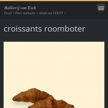
Bakkerij van Esch
Proef 't Pure Ambacht = Altijd een FEEST !
croissants roomboter