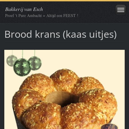
Bakkerij van Esch
Proef 't Pure Ambacht = Altijd een FEEST !
Brood krans (kaas uitjes)