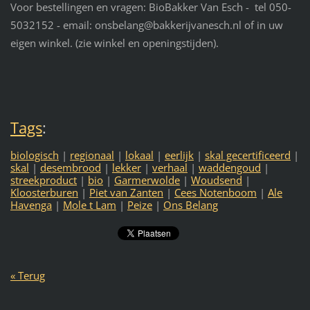
Voor bestellingen en vragen: BioBakker Van Esch - tel 050-
5032152 - email: onsbelang@bakkerijvanesch.nl of in uw
eigen winkel. (zie winkel en openingstijden).
Tags
:
biologisch
|
regionaal
|
lokaal
|
eerlijk
|
skal gecertificeerd
|
skal
|
desembrood
|
lekker
|
verhaal
|
waddengoud
|
streekproduct
|
bio
|
Garmerwolde
|
Woudsend
|
Kloosterburen
|
Piet van Zanten
|
Cees Notenboom
|
Ale
Havenga
|
Mole t Lam
|
Peize
|
Ons Belang
« Terug