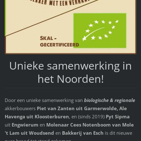
Unieke samenwerking in
het Noorden!
Door een unieke samenwerking van
biologische & regionale
akkerbouwers
Piet van Zanten uit Garmerwolde,
Ale
Havenga uit
Kloosterburen
, en (sinds 2019)
Pyt Sipma
uit
Engwierum
en
Molenaar Cees Notenboom van Mole
't Lam uit Woudsend
en
Bakkerij van Esch
is dit nieuwe
pure brood tot stand gekomen.