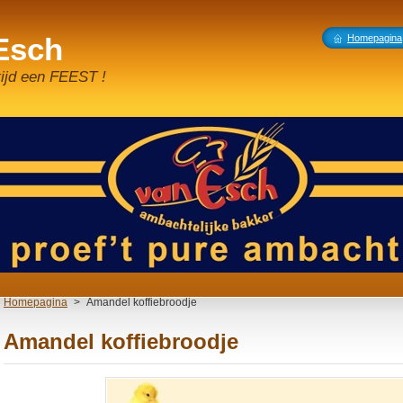
 Esch
Homepagina
tijd een FEEST !
Homepagina
>
Amandel koffiebroodje
Amandel koffiebroodje