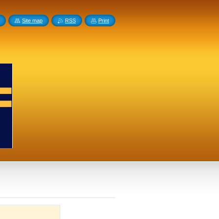
Site map
RSS
Print