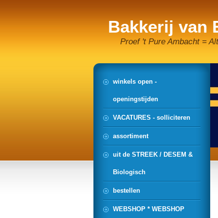
Bakkerij van
Proef 't Pure Ambacht = Al
winkels open -
openingstijden
VACATURES - solliciteren
assortiment
uit de STREEK / DESEM &
Biologisch
bestellen
WEBSHOP * WEBSHOP