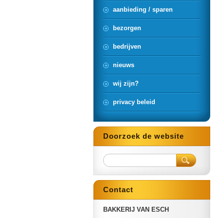
aanbieding / sparen
bezorgen
bedrijven
nieuws
wij zijn?
privacy beleid
Doorzoek de website
Contact
BAKKERIJ VAN ESCH