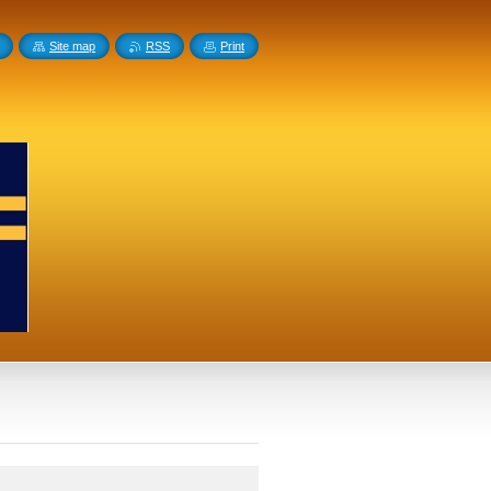
Site map
RSS
Print