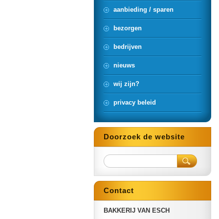
aanbieding / sparen
bezorgen
bedrijven
nieuws
wij zijn?
privacy beleid
Doorzoek de website
Contact
BAKKERIJ VAN ESCH