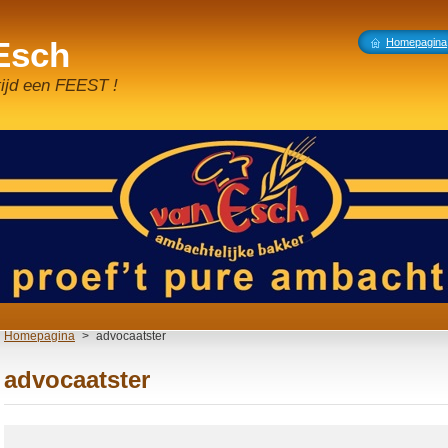
 Esch
Homepagina
tijd een FEEST !
Homepagina
>
advocaatster
advocaatster