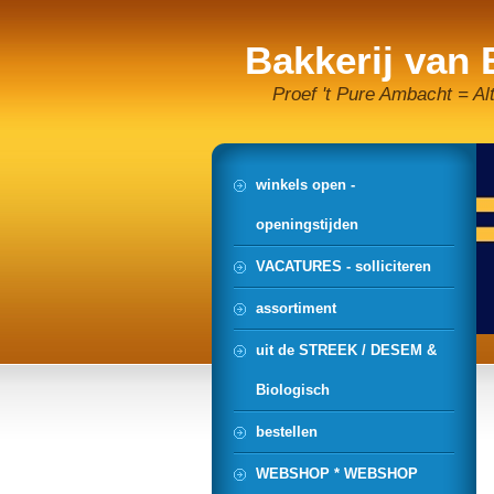
Bakkerij van
Proef 't Pure Ambacht = Al
winkels open -
openingstijden
VACATURES - solliciteren
assortiment
uit de STREEK / DESEM &
Biologisch
bestellen
WEBSHOP * WEBSHOP